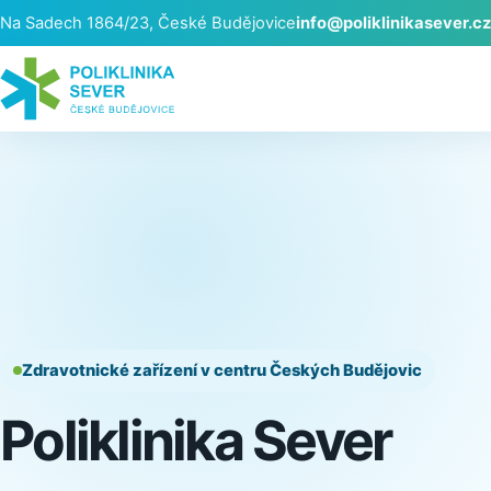
Na Sadech 1864/23, České Budějovice
info@poliklinikasever.cz
Zdravotnické zařízení v centru Českých Budějovic
Poliklinika Sever