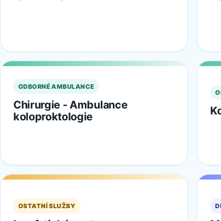
ODBORNÉ AMBULANCE
O
Chirurgie - Ambulance
Ko
koloproktologie
OSTATNÍ SLUŽBY
D