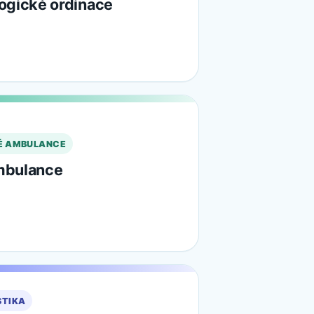
ogické ordinace
É AMBULANCE
mbulance
STIKA