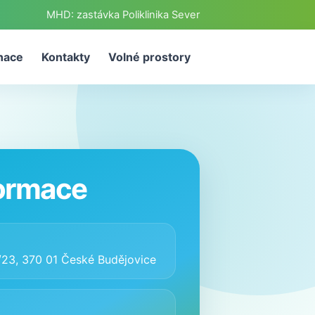
MHD: zastávka Poliklinika Sever
nace
Kontakty
Volné prostory
formace
23, 370 01 České Budějovice