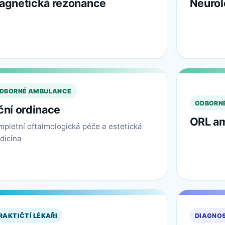
agnetická rezonance
Neurol
DBORNÉ AMBULANCE
ODBORN
ční ordinace
ORL a
mpletní oftalmologická péče a estetická
dicína
RAKTIČTÍ LÉKAŘI
DIAGNO