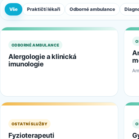
Vše
Praktičtí lékaři
Odborné ambulance
Diagn
O
ODBORNÉ AMBULANCE
A
Alergologie a klinická
m
imunologie
Am
OSTATNÍ SLUŽBY
O
Fyzioterapeuti
G