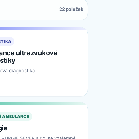
22 položek
STIKA
nce ultrazvukové
stiky
ová diagnostika
É AMBULANCE
gie
IRURGIE SEVER s.r.o. se vzájemně