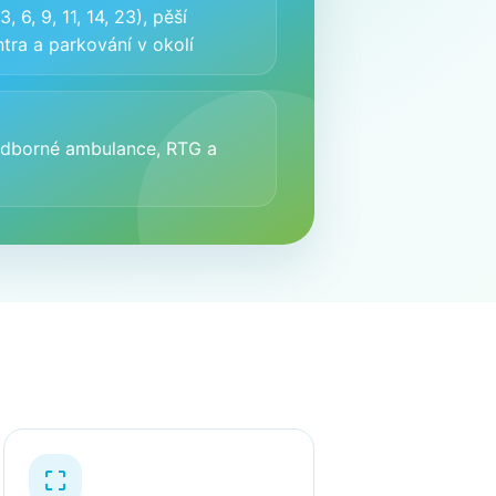
, 6, 9, 11, 14, 23), pěší
tra a parkování v okolí
, odborné ambulance, RTG a