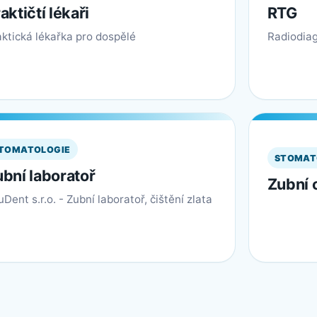
aktičtí lékaři
RTG
aktická lékařka pro dospělé
Radiodiag
TOMATOLOGIE
STOMAT
bní laboratoř
Zubní 
Dent s.r.o. - Zubní laboratoř, čištění zlata