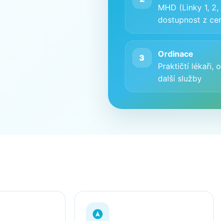
MHD (Linky 1, 2, 3
dostupnost z cen
Ordinace
3
Praktičtí lékaři
další služby