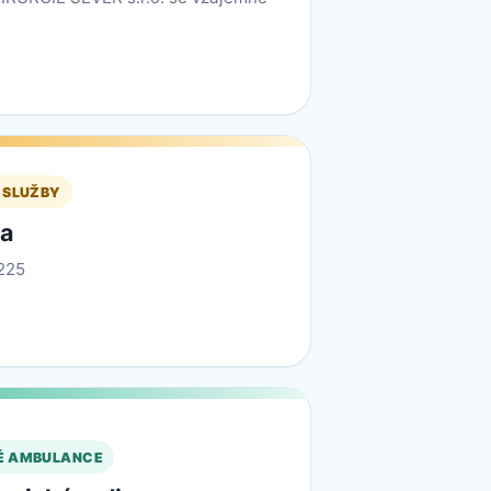
 SLUŽBY
a
225
É AMBULANCE