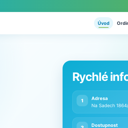
Úvod
Ordi
Rychlé in
Adresa
1
Na Sadech 1864/
Dostupnost
2