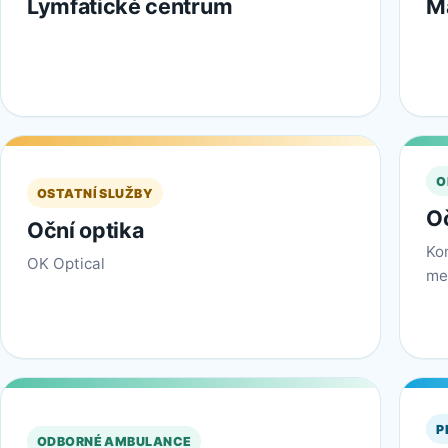
Lymfatické centrum
M
O
OSTATNÍ SLUŽBY
O
Oční optika
Ko
OK Optical
me
P
ODBORNÉ AMBULANCE