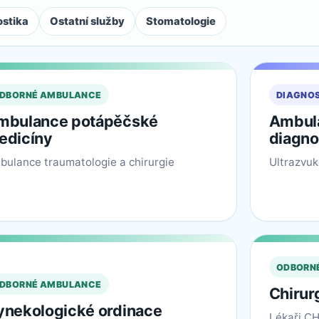
ostika
Ostatní služby
Stomatologie
DBORNÉ AMBULANCE
DIAGNO
mbulance potápěčské
Ambula
edicíny
diagno
bulance traumatologie a chirurgie
Ultrazvuk
ODBORN
DBORNÉ AMBULANCE
Chirur
ynekologické ordinace
Lékaři CH