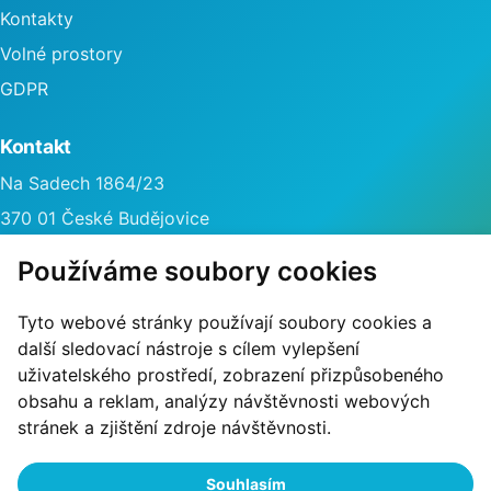
Kontakty
Volné prostory
GDPR
Kontakt
Na Sadech 1864/23
370 01 České Budějovice
info@poliklinikasever.cz
Používáme soubory cookies
Tyto webové stránky používají soubory cookies a
další sledovací nástroje s cílem vylepšení
uživatelského prostředí, zobrazení přizpůsobeného
obsahu a reklam, analýzy návštěvnosti webových
stránek a zjištění zdroje návštěvnosti.
Souhlasím