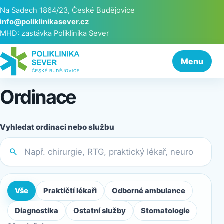
Na Sadech 1864/23, České Budějovice
info@poliklinikasever.cz
MHD: zastávka Poliklinika Sever
Menu
Ordinace
Vyhledat ordinaci nebo službu
Vše
Praktičtí lékaři
Odborné ambulance
Diagnostika
Ostatní služby
Stomatologie