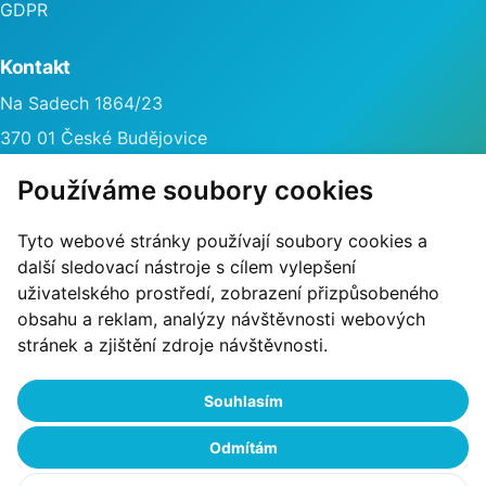
GDPR
Kontakt
Na Sadech 1864/23
370 01 České Budějovice
info@poliklinikasever.cz
Používáme soubory cookies
Tyto webové stránky používají soubory cookies a
další sledovací nástroje s cílem vylepšení
uživatelského prostředí, zobrazení přizpůsobeného
obsahu a reklam, analýzy návštěvnosti webových
stránek a zjištění zdroje návštěvnosti.
Souhlasím
Odmítám
© 2011-2026 POLIKLINIKA SEVER, spol s r.o.