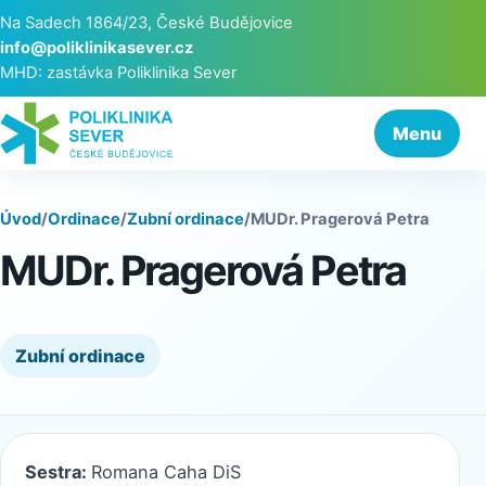
Na Sadech 1864/23, České Budějovice
info@poliklinikasever.cz
MHD: zastávka Poliklinika Sever
Menu
Úvod
/
Ordinace
/
Zubní ordinace
/
MUDr. Pragerová Petra
MUDr. Pragerová Petra
Zubní ordinace
Sestra:
Romana Caha DiS